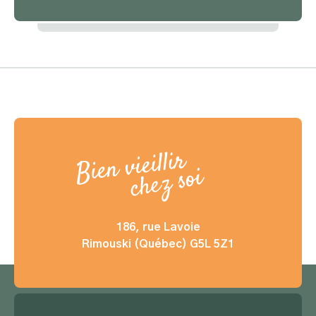
186, rue Lavoie
Rimouski (Québec)
G5L 5Z1